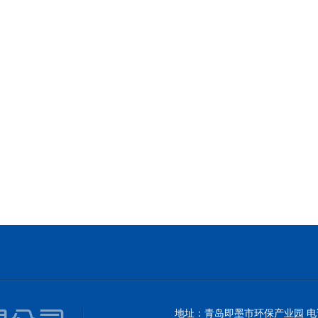
地址：青岛即墨市环保产业园 电话：137