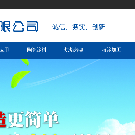
应用
陶瓷涂料
烘焙烤盘
喷涂加工