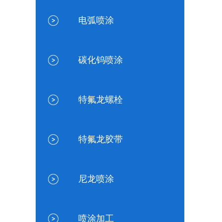
电弧喷涂
碳化钨喷涂
特氟龙螺栓
特氟龙胶带
尼龙喷涂
喷涂加工