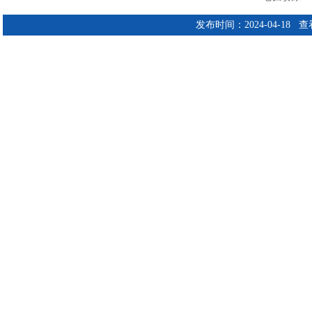
发布时间：2024-04-18 查