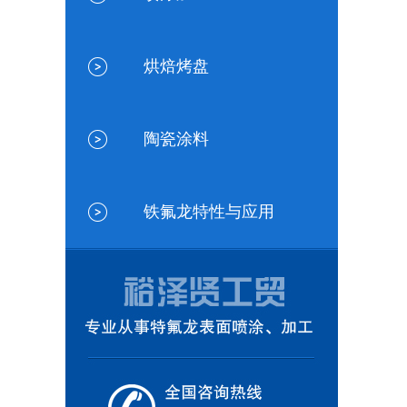
烘焙烤盘
陶瓷涂料
铁氟龙特性与应用