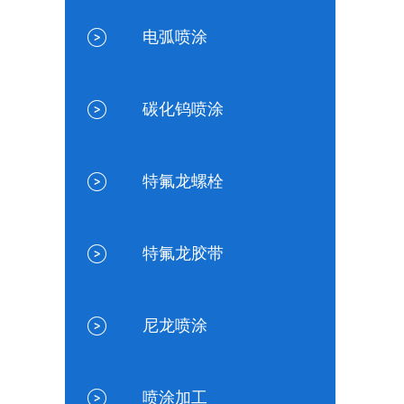
电弧喷涂
碳化钨喷涂
特氟龙螺栓
特氟龙胶带
尼龙喷涂
喷涂加工