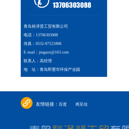
青岛裕泽贤工贸有限公司
电话：13706303088
传真：0532-87521808
E-mail：jmgaox@163.com
联系人：高经理
地 址：青岛即墨市环保产业园
友情链接：
百度
商至信