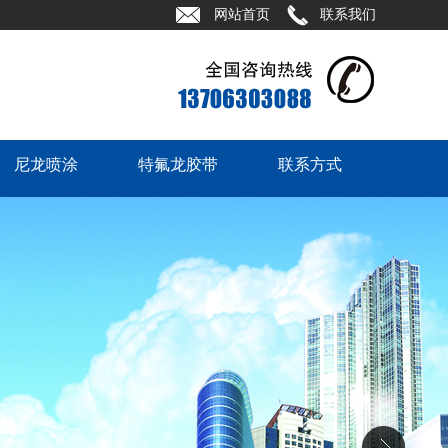
网站首页
联系我们
尼龙喷涂
特氟龙胶带
联系方式