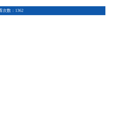
看次数：1362