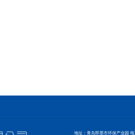
地址：青岛即墨市环保产业园 电话：137